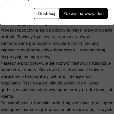
kontrolowanym środowisku.
Dostosuj
Zezwól na wszystkie
Jak wygląda wykonanie testu?
Proces rozpoczyna się od odpowiedniego przygotowania
próbek. Powinny być czyste, reprezentatywne i
zamontowane pod kątem (zwykle 15–25°), tak aby
zapewnić swobodny spływ kondensatu i równomierną
ekspozycję na mgłę solną.
Następnie przygotowuje się roztwór testowy i stabilizuje
parametry komory. Kluczowe jest utrzymanie stałych
warunków – temperatury, pH oraz intensywności
rozpylania. Test trwa od kilkudziesięciu do kilkuset
godzin, w zależności od wymagań normy produktowej lub
klienta.
Po zakończeniu badania próbki są oceniane pod kątem
występowania korozji (np. białej lub czerwonej), a wyniki